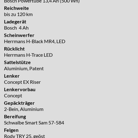
Bosch Powertube 13,4 Ah (500 Wh)
Reichweite
bis zu 120 km
Ladegerät
Bosch 4 Ah
Scheinwerfer
Herrmans H-Black MR4, LED
Rücklicht
Herrmans H-Trace LED
Sattelstütze
Aluminium, Patent
Lenker
Concept EX Riser
Lenkervorbau
Concept
Gepäckträger
2-Bein, Aluminium
Bereifung
Schwalbe Smart Sam 57-584
Felgen
Rody TRY 25, geöst