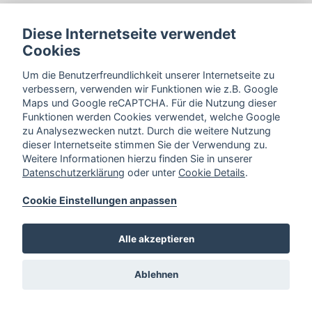
5. Cookies
Diese Internetseite verwendet
6. Dienste von Google Maps APIs
Cookies
Um die Benutzerfreundlichkeit unserer Internetseite zu
7. Datensicherheit
verbessern, verwenden wir Funktionen wie z.B. Google
Maps und Google reCAPTCHA. Für die Nutzung dieser
8. Aktualität und Änderung dieser
Funktionen werden Cookies verwendet, welche Google
Datenschutzerklärung
zu Analysezwecken nutzt. Durch die weitere Nutzung
dieser Internetseite stimmen Sie der Verwendung zu.
Weitere Informationen hierzu finden Sie in unserer
9. Name und Kontaktdaten des für die
Datenschutzerklärung
oder unter
Cookie Details
.
Verarbeitung Verantwortlichen sowie des
Datenschutzbeauftragten
Cookie Einstellungen anpassen
Alle akzeptieren
Ablehnen
Bahnhofstraße 34,
33102 Paderborn
Cookie Einstellungen