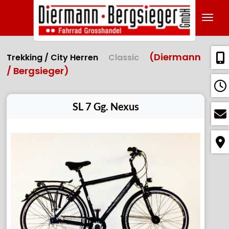
Navig
(Diermann
Trekking / City Herren
Classic
/ Bergsieger)
SL 7 Gg. Nexus