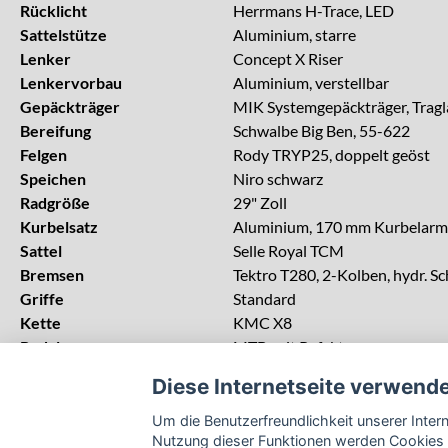
Rücklicht
Herrmans H-Trace, LED
Sattelstütze
Aluminium, starre
Lenker
Concept X Riser
Lenkervorbau
Aluminium, verstellbar
Gepäckträger
MIK Systemgepäckträger, Tragl
Bereifung
Schwalbe Big Ben, 55-622
Felgen
Rody TRYP25, doppelt geöst
Speichen
Niro schwarz
Radgröße
29" Zoll
Kurbelsatz
Aluminium, 170 mm Kurbelarm
Sattel
Selle Royal TCM
Bremsen
Tektro T280, 2-Kolben, hydr. Sc
Griffe
Standard
Kette
KMC X8
Pedalen
MTB, mit Refektor
Schloss
AXA Imenso Large, gleischieße
Diese Internetseite verwend
Schaltung
9 Gg. Kettenschaltung, Shiman
zul. Gesamtgewicht
130 kg
Um die Benutzerfreundlichkeit unserer Inte
Nutzung dieser Funktionen werden Cookies 
Rahmenhöhe
50 cm, 55 cm, 60 cm