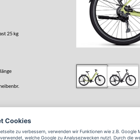
ast 25 kg
länge
heibenbr.
nd
et Cookies
o Cues
rnetseite zu verbessern, verwenden wir Funktionen wie z.B. Googl
verwendet, welche Google zu Analysezwecken nutzt. Durch die wei