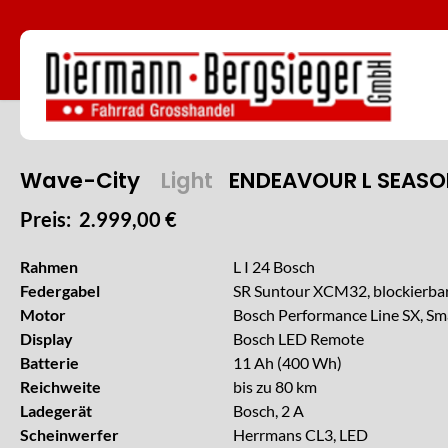
Wave-City
Light
ENDEAVOUR L SEAS
Preis: 2.999,00 €
Rahmen
L I 24 Bosch
Federgabel
SR Suntour XCM32, blockierba
Motor
Bosch Performance Line SX, Sm
Display
Bosch LED Remote
Batterie
11 Ah (400 Wh)
Reichweite
bis zu 80 km
Ladegerät
Bosch, 2 A
Scheinwerfer
Herrmans CL3, LED