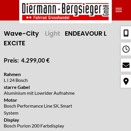
Navig
Wave-City
Light
ENDEAVOUR L
EXCITE
Preis: 4.299,00 €
Rahmen
L I 24 Bosch
starre Gabel
Aluminium mit Lowrider Aufnahme
Motor
Bosch Performance Line SX, Smart
System
Display
Bosch Purion 200 Farbdisplay