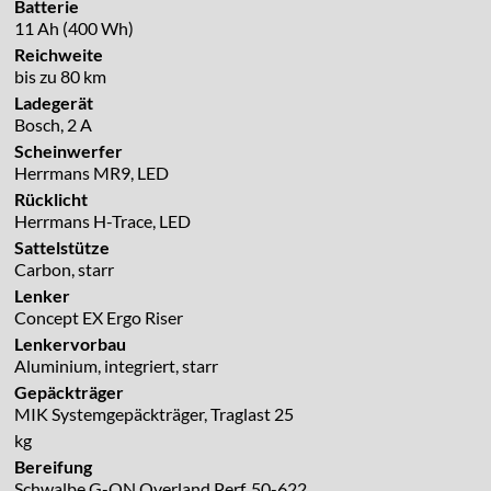
Batterie
11 Ah (400 Wh)
Reichweite
bis zu 80 km
Ladegerät
Bosch, 2 A
Scheinwerfer
Herrmans MR9, LED
Rücklicht
Herrmans H-Trace, LED
Sattelstütze
Carbon, starr
Lenker
Concept EX Ergo Riser
Lenkervorbau
Aluminium, integriert, starr
Gepäckträger
MIK Systemgepäckträger, Traglast 25
kg
Bereifung
Schwalbe G-ON Overland Perf. 50-622