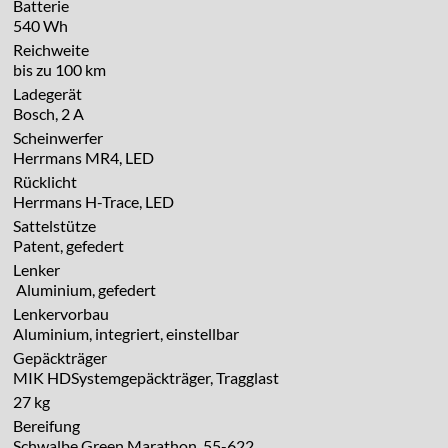
Batterie
540 Wh
Reichweite
bis zu 100 km
Ladegerät
Bosch, 2 A
Scheinwerfer
Herrmans MR4, LED
Rücklicht
Herrmans H-Trace, LED
Sattelstütze
Patent, gefedert
Lenker
Aluminium, gefedert
Lenkervorbau
Aluminium, integriert, einstellbar
Gepäckträger
MIK HDSystemgepäckträger, Tragglast
27 kg
Bereifung
Schwalbe Green Marathon, 55-622