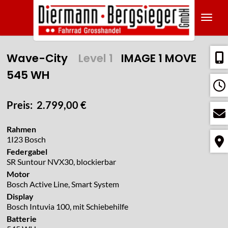
Navig
Wave-City
Level 1
IMAGE 1 MOVE
545 WH
Preis: 2.799,00 €
Rahmen
1I23 Bosch
Federgabel
SR Suntour NVX30, blockierbar
Motor
Bosch Active Line, Smart System
Display
Bosch Intuvia 100, mit Schiebehilfe
Batterie