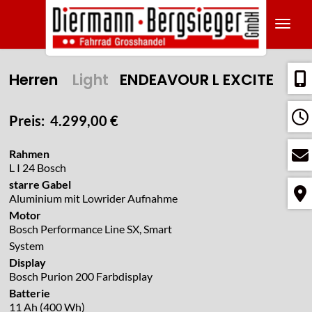
Navig
Herren
Light
ENDEAVOUR L EXCITE
Preis: 4.299,00 €
Rahmen
L I 24 Bosch
starre Gabel
Aluminium mit Lowrider Aufnahme
Motor
Bosch Performance Line SX, Smart
System
Display
Bosch Purion 200 Farbdisplay
Batterie
11 Ah (400 Wh)