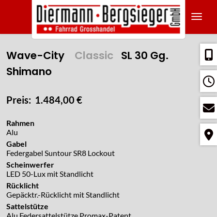
Navig
Wave-City
Classic
SL 30 Gg.
Shimano
Preis: 1.484,00 €
Rahmen
Alu
Gabel
Federgabel Suntour SR8 Lockout
Scheinwerfer
LED 50-Lux mit Standlicht
Rücklicht
Gepäcktr.-Rücklicht mit Standlicht
Sattelstütze
Alu Federsattelstütze Promax-Patent