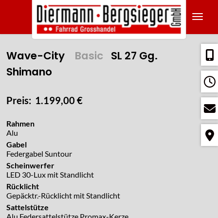
Navig
Wave-City
Basic
SL 27 Gg.
Shimano
Preis: 1.199,00 €
Rahmen
Alu
Gabel
Federgabel Suntour
Scheinwerfer
LED 30-Lux mit Standlicht
Rücklicht
Gepäcktr.-Rücklicht mit Standlicht
Sattelstütze
Alu Federsattelstütze Promax-Kerze