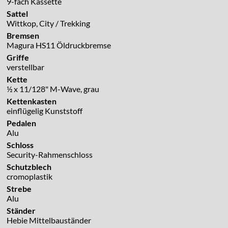
9-fach Kassette
Sattel
Wittkop, City / Trekking
Bremsen
Magura HS11 Öldruckbremse
Griffe
verstellbar
Kette
½ x 11/128" M-Wave, grau
Kettenkasten
einflügelig Kunststoff
Pedalen
Alu
Schloss
Security-Rahmenschloss
Schutzblech
cromoplastik
Strebe
Alu
Ständer
Hebie Mittelbauständer