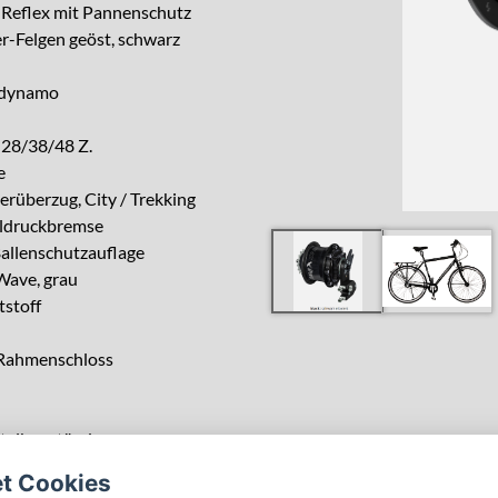
-Reflex mit Pannenschutz
-Felgen geöst, schwarz
ndynamo
 28/38/48 Z.
e
erüberzug, City / Trekking
ldruckbremse
Ballenschutzauflage
Wave, grau
tstoff
Rahmenschloss
telbauständer
et Cookies
, 53, 57, *62 cm, *Aufpreis