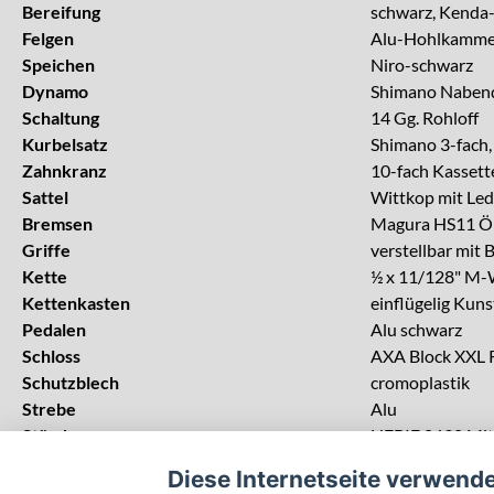
Bereifung
schwarz, Kenda
Felgen
Alu-Hohlkammer
Speichen
Niro-schwarz
Dynamo
Shimano Nabe
Schaltung
14 Gg. Rohloff
Kurbelsatz
Shimano 3-fach,
Zahnkranz
10-fach Kassett
Sattel
Wittkop mit Led
Bremsen
Magura HS11 Ö
Griffe
verstellbar mit 
Kette
½ x 11/128" M-
Kettenkasten
einflügelig Kuns
Pedalen
Alu schwarz
Schloss
AXA Block XXL 
Schutzblech
cromoplastik
Strebe
Alu
Ständer
HEBIE 0630 Mit
Schrauben
Niro
Diese Internetseite verwend
Rahmenhöhe
City/Wave: 46,50