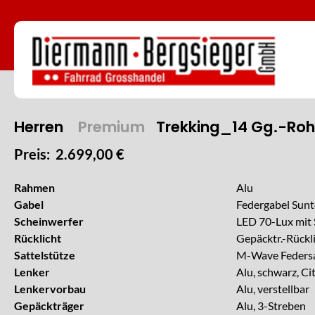
Herren
Premium
Trekking_14 Gg.-Roh
Preis: 2.699,00 €
Rahmen
Alu
Gabel
Federgabel Sunt
Scheinwerfer
LED 70-Lux mit 
Rücklicht
Gepäcktr.-Rückli
Sattelstütze
M-Wave Federsa
Lenker
Alu, schwarz, Ci
Lenkervorbau
Alu, verstellbar
Gepäckträger
Alu, 3-Streben